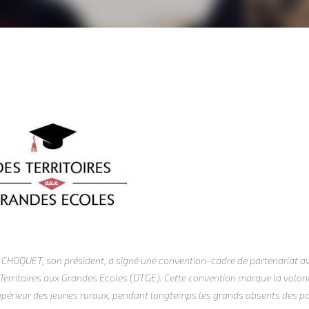
ppe CHOQUET, son président, a signé une convention-cadre de partenariat a
erritoires aux Grandes Ecoles (DTGE). Cette convention marque la volon
supérieur des jeunes ruraux, pendant longtemps les grands absents des po