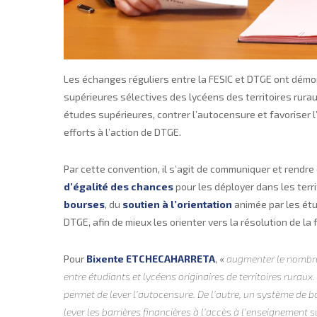
Les échanges réguliers entre la FESIC et DTGE ont démo
supérieures sélectives des lycéens des territoires rurau
études supérieures, contrer l’autocensure et favoriser l’
efforts à l’action de DTGE.
Par cette convention, il s’agit de communiquer et rendr
d’égalité des chances
pour les déployer dans les territ
bourses
, du
soutien à l’orientation
animée par les ét
DTGE, afin de mieux les orienter vers la résolution de la f
Pour
Bixente ETCHECAHARRETA
, «
augmenter le nombre 
entre étudiants et lycéens originaires de territoires rurau
permet de lever l’autocensure. De l’autre, un système de b
lever les barrières financières à l’accès à l’enseignement 