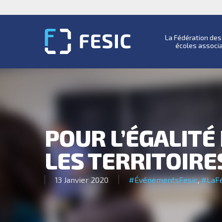
La Fédération de
écoles associ
POUR L’ÉGALITÉ
LES TERRITOIRE
13 Janvier 2020
#ÉvénementsFesic
,
#LaFé