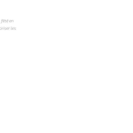
 fêté en
riser les