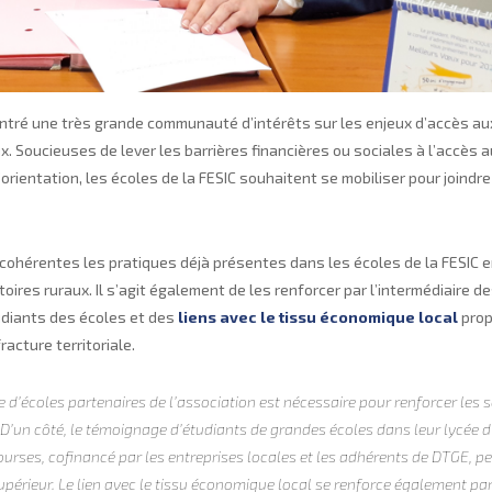
ntré une très grande communauté d’intérêts sur les enjeux d’accès a
x. Soucieuses de lever les barrières financières ou sociales à l’accès 
orientation, les écoles de la FESIC souhaitent se mobiliser pour joindre
e cohérentes les pratiques déjà présentes dans les écoles de la FESIC 
oires ruraux. Il s’agit également de les renforcer par l’intermédiaire d
udiants des écoles et des
liens avec le tissu économique local
prop
racture territoriale.
d’écoles partenaires de l’association est nécessaire pour renforcer les s
x. D’un côté, le témoignage d’étudiants de grandes écoles dans leur lycée d
ourses, cofinancé par les entreprises locales et les adhérents de DTGE, p
supérieur. Le lien avec le tissu économique local se renforce également par