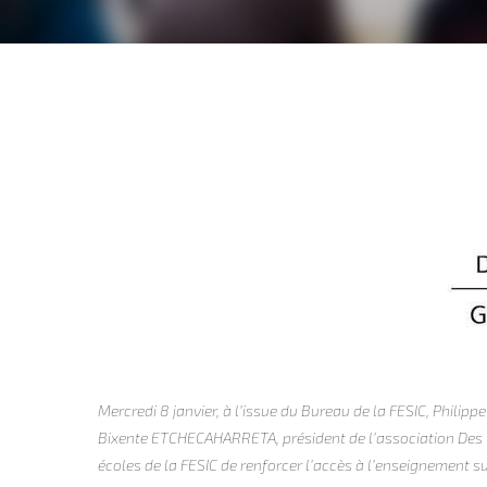
Mercredi 8 janvier, à l’issue du Bureau de la FESIC, Phili
Bixente ETCHECAHARRETA, président de l’association Des T
écoles de la FESIC de renforcer l’accès à l’enseignement 