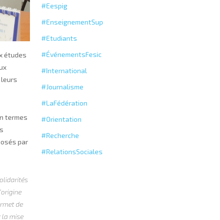
#Eespig
#EnseignementSup
#Etudiants
#ÉvénementsFesic
ux études
aux
#International
 leurs
#Journalisme
#LaFédération
en termes
#Orientation
es
#Recherche
osés par
#RelationsSociales
olidarités
’origine
ermet de
 la mise