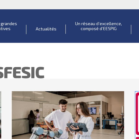
s grandes
Un réseau d’excellence,
atives
composé d’EESPIG
Actualités
FESIC