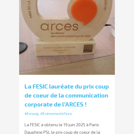
La FESIC lauréate du prix coup
de coeur de la communication
corporate de l’ARCES !
#Eespig
,
#ÉvénementsFesic
La FESIC a obtenu le 19 juin 2025 à Paris
Dauphine PSL le prix coup de coeur de la