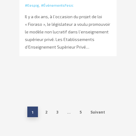
#Eespig
,
#ÉvénementsFesic
Il y a dix ans, à l’occasion du projet de loi
« Fioraso », le législateur a voulu promouvoir
le modèle non lucratif dans l’enseignement
supérieur privé. Les Etablissements
d’Enseignement Supèrieur Privé…
2
3
5
Suivant
1
…