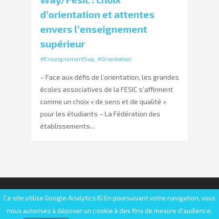
d’orientation et attentes
envers l’enseignement
supérieur
#EnseignementSup
,
#Orientation
– Face aux défis de l’orientation, les grandes
écoles associatives de la FESIC s’affirment
comme un choix « de sens et de qualité »
pour les étudiants – La Fédération des
établissements…
© 2025 FESIC | Fédération des établissements
Ce site utilise Google Analytics.KJ En poursuivant votre navigation, vous
d'enseignement supérieur d'intérêt collectif
nous autorisez à déposer un cookie à des fins de mesure d'audience.