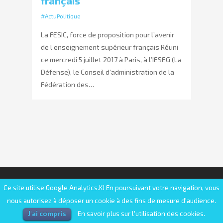
français
#ActuPolitique
La FESIC, force de proposition pour l’avenir
de l’enseignement supérieur français Réuni
ce mercredi 5 juillet 2017 à Paris, à l’IESEG (La
Défense), le Conseil d’administration de la
Fédération des…
© 2025 FESIC | Fédération des établissements
Ce site utilise Google Analytics.KJ En poursuivant votre navigation, vous
d'enseignement supérieur d'intérêt collectif
nous autorisez à déposer un cookie à des fins de mesure d'audience.
J'ai compris
En savoir plus sur l'utilisation des cookies.