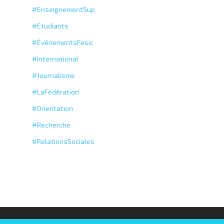
#EnseignementSup
#Etudiants
#ÉvénementsFesic
#International
#Journalisme
#LaFédération
#Orientation
#Recherche
#RelationsSociales