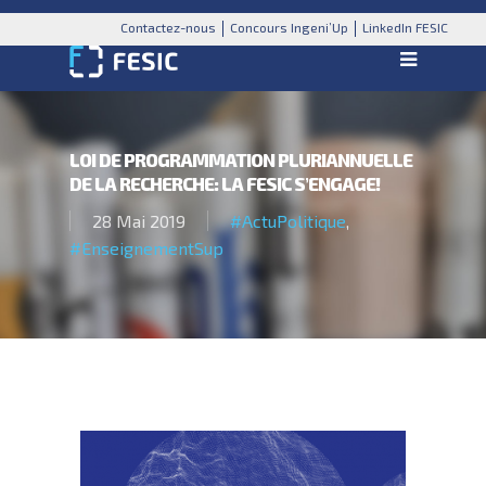
Contactez-nous
Concours Ingeni’Up
LinkedIn FESIC
LOI DE PROGRAMMATION PLURIANNUELLE
DE LA RECHERCHE: LA FESIC S’ENGAGE!
28 Mai 2019
#ActuPolitique
,
#EnseignementSup