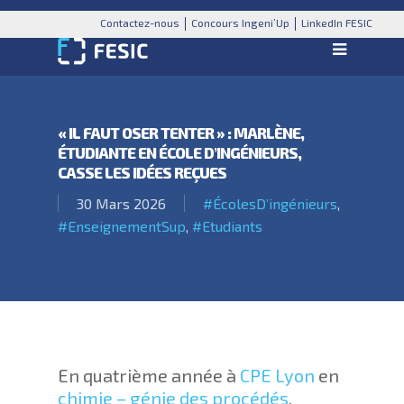
Contactez-nous
Concours Ingeni’Up
LinkedIn FESIC
« IL FAUT OSER TENTER » : MARLÈNE,
ÉTUDIANTE EN ÉCOLE D’INGÉNIEURS,
CASSE LES IDÉES REÇUES
30 Mars 2026
#ÉcolesD’ingénieurs
,
#EnseignementSup
,
#Etudiants
En quatrième année à
CPE Lyon
en
chimie – génie des procédés
,