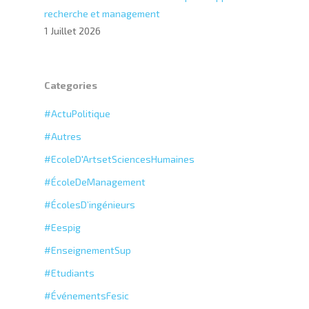
recherche et management
1 Juillet 2026
Categories
#ActuPolitique
#Autres
#EcoleD'ArtsetSciencesHumaines
#ÉcoleDeManagement
#ÉcolesD’ingénieurs
#Eespig
#EnseignementSup
#Etudiants
#ÉvénementsFesic