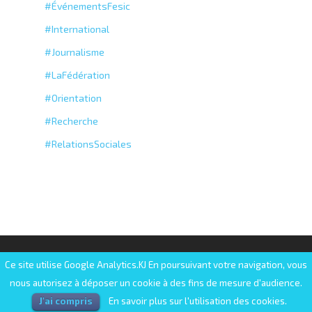
#ÉvénementsFesic
#International
#Journalisme
#LaFédération
#Orientation
#Recherche
#RelationsSociales
© 2025 FESIC | Fédération des établissements
Ce site utilise Google Analytics.KJ En poursuivant votre navigation, vous
d'enseignement supérieur d'intérêt collectif
nous autorisez à déposer un cookie à des fins de mesure d'audience.
J'ai compris
En savoir plus sur l'utilisation des cookies.