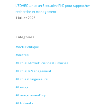
L’EDHEC lance un Executive PhD pour rapprocher
recherche et management
1 Juillet 2026
Categories
#ActuPolitique
#Autres
#EcoleD'ArtsetSciencesHumaines
#ÉcoleDeManagement
#ÉcolesD’ingénieurs
#Eespig
#EnseignementSup
#Etudiants