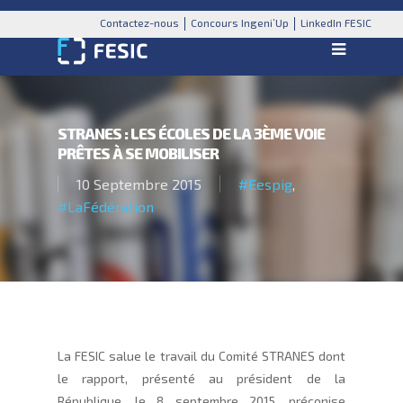
Contactez-nous
Concours Ingeni’Up
LinkedIn FESIC
STRANES : LES ÉCOLES DE LA 3ÈME VOIE
PRÊTES À SE MOBILISER
10 Septembre 2015
#Eespig
,
#LaFédération
La FESIC salue le travail du Comité STRANES dont
le rapport, présenté au président de la
République, le 8 septembre 2015, préconise