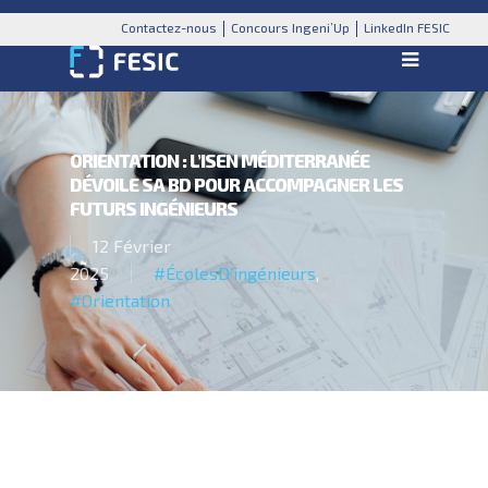
Contactez-nous
Concours Ingeni’Up
LinkedIn FESIC
ORIENTATION : L’ISEN MÉDITERRANÉE
DÉVOILE SA BD POUR ACCOMPAGNER LES
FUTURS INGÉNIEURS
12 Février
2025
#ÉcolesD’ingénieurs
,
#Orientation