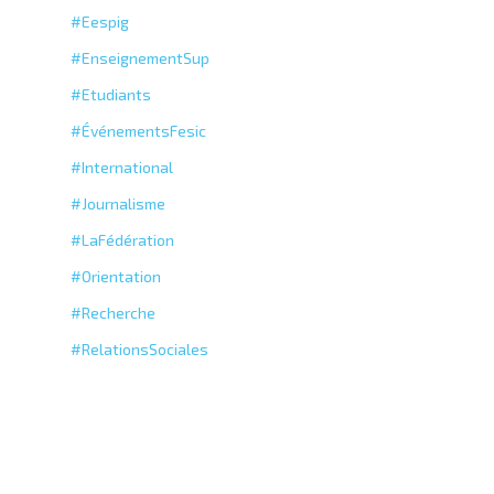
#Eespig
#EnseignementSup
#Etudiants
#ÉvénementsFesic
#International
#Journalisme
#LaFédération
#Orientation
#Recherche
#RelationsSociales