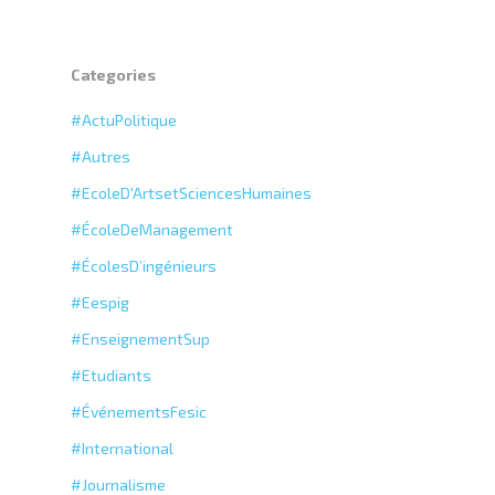
Categories
#ActuPolitique
#Autres
#EcoleD'ArtsetSciencesHumaines
#ÉcoleDeManagement
#ÉcolesD’ingénieurs
#Eespig
#EnseignementSup
#Etudiants
#ÉvénementsFesic
#International
#Journalisme