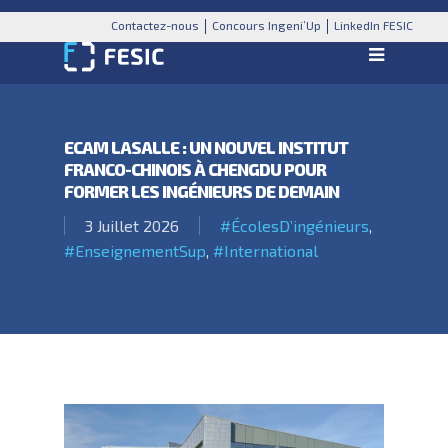
Contactez-nous
Concours Ingeni’Up
LinkedIn FESIC
ECAM LASALLE : UN NOUVEL INSTITUT
FRANCO-CHINOIS À CHENGDU POUR
FORMER LES INGÉNIEURS DE DEMAIN
3 Juillet 2026
#ÉcolesD’ingénieurs
,
#EnseignementSup
,
#International