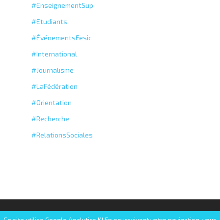
#EnseignementSup
#Etudiants
#ÉvénementsFesic
#International
#Journalisme
#LaFédération
#Orientation
#Recherche
#RelationsSociales
© 2025 FESIC | Fédération des établissements