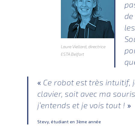
pa
de
le
Sou
Laure Viellard, directrice
po
ESTA Belfort
qu
«
Ce robot est très intuitif,
clavier, soit avec ma sour
j’entends et je vois tout !
»
Stevy, étudiant en 3ème année