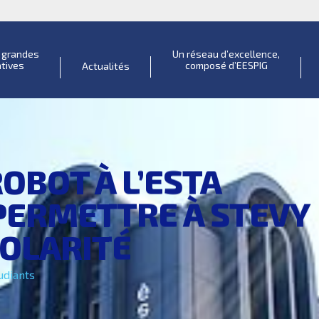
s grandes
Un réseau d’excellence,
atives
composé d’EESPIG
Actualités
OBOT À L’ESTA
PERMETTRE À STEVY
COLARITÉ
udiants