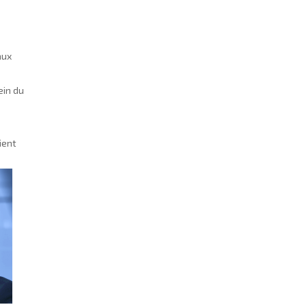
aux
ein du
ient