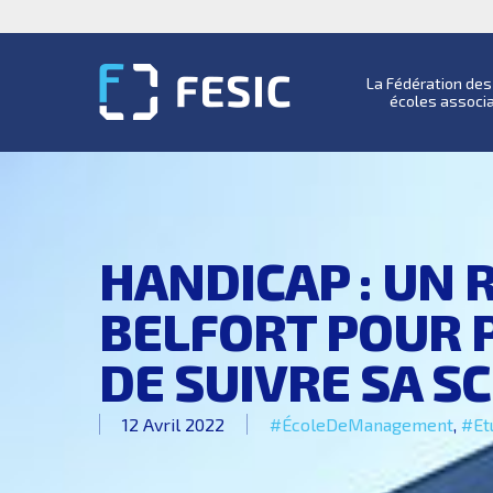
La Fédération de
écoles associ
HANDICAP : UN R
BELFORT POUR 
DE SUIVRE SA S
12 Avril 2022
#ÉcoleDeManagement
,
#Et