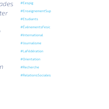
rades
#Eespig
#EnseignementSup
ter
#Etudiants
#ÉvénementsFesic
a
#International
#Journalisme
#LaFédération
#Orientation
on
#Recherche
,
#RelationsSociales