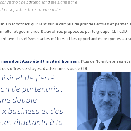
 convention de partenariat a été signé entre
rt pour faciliter le recrutement des
 : un foodtruck qui vient sur le campus de grandes écoles et permet 
rmelle (et gourmande !) aux offres proposées par le groupe (CDI, CDD,
ent avec les élèves sur les métiers et les opportunités proposés au s
rises dont Ausy était l’invité d’honneur
. Plus de 40 entreprises éta
 des offres de stages, d’alternances ou de CDI
isir et de fierté
ion de partenariat
 une double
ux business et des
ses étudiants à la