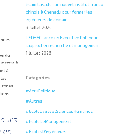
Ecam Lasalle : un nouvel institut franco-
chinois à Chengdu pour former les
ingénieurs de demain
3 Juillet 2026
L’EDHEC lance un Executive PhD pour
sonnes
rapprocher recherche et management
s
1 Juillet 2026
 perdu
e mettre à
met à
Categories
 les
s zones
#ActuPolitique
tions
#Autres
#EcoleD'ArtsetSciencesHumaines
cours
#ÉcoleDeManagement
e en
#ÉcolesD’ingénieurs