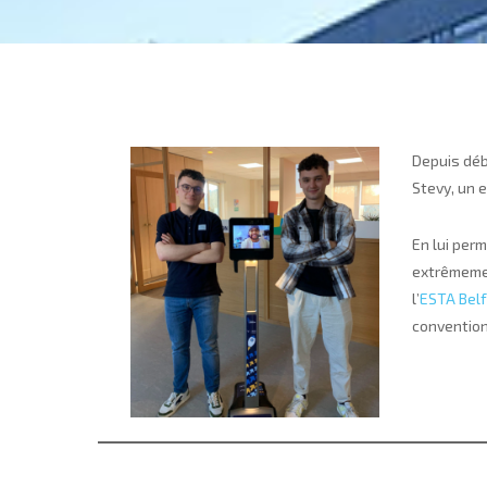
Depuis déb
Stevy, un 
En lui per
extrêmemen
l’
ESTA Belf
convention