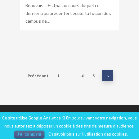
Beauvais – Esitpa, au cours duquel ce
dernier a pu présenter l’école, la fusion des
campus de…
Précédant
1
4
5
…
6
© 2025 FESIC | Fédération des établissements
Ce site utilise Google Analytics.KJ En poursuivant votre navigation, vous
d'enseignement supérieur d'intérêt collectif
nous autorisez à déposer un cookie à des fins de mesure d'audience.
J'ai compris
En savoir plus sur l'utilisation des cookies.