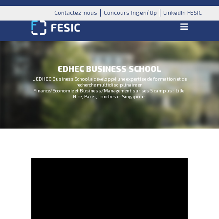
Contactez-nous
Concours Ingeni’Up
LinkedIn FESIC
EDHEC BUSINESS SCHOOL
L’EDHEC Business School a développé une expertise de formation et de
recherche multidisciplinaire en
Finance/Economie et Business/Management sur ses 5 campus : Lille,
Nice, Paris, Londres et Singapour.