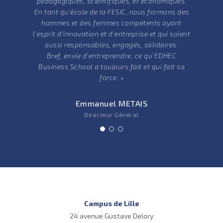
pédagogiques, scientifiques, et économiques.
En tant qu’école de la FESIC, nous formons des
hommes et des femmes compétents ayant
l'esprit d'innovation et d'entreprise et qui soient
aussi responsables, engagés, solidaires.
Bref, envie d’entreprendre, ce qu’EDHEC
Business School a toujours fait et qui fait sa
force. »
Emmanuel METAIS
Directeur Général
Campus de Lille
24 avenue Gustave Delory